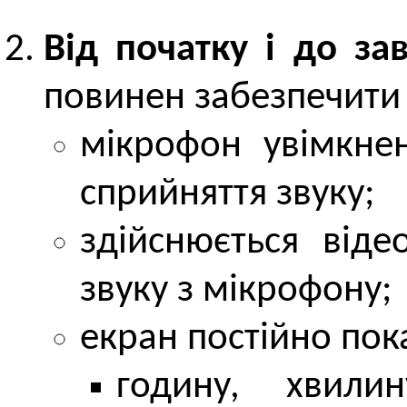
Від початку і до з
повинен забезпечити 
мікрофон увімкне
сприйняття звуку;
здійснюється віде
звуку з мікрофону;
екран постійно пок
годину, хвили