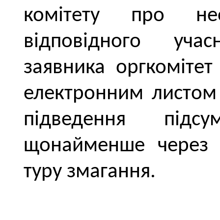
комітету про необ
відповідного уча
заявника оргкомітет
електронним листом
підведення підсу
щонайменше через д
туру змагання.