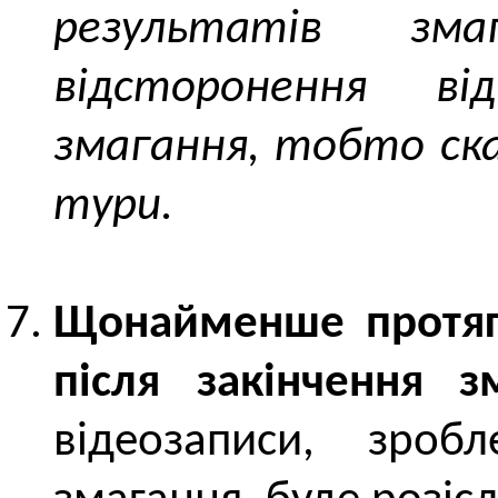
результатів зм
відсторонення ві
змагання, тобто ска
тури.
Щонайменше протяг
після закінчення з
відеозаписи, зроб