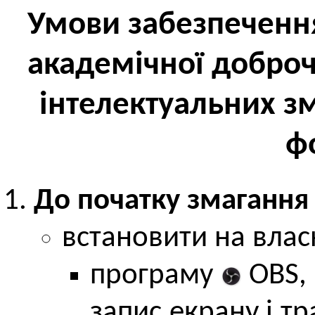
Умови забезпеченн
академічної доброч
інтелектуальних з
ф
До початку змагання
встановити на влас
програму
OBS, 
запис екрану і т