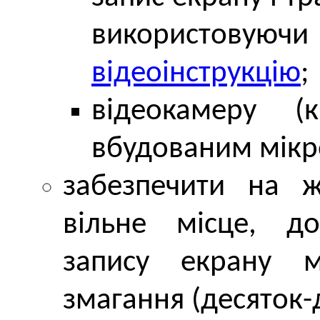
використовуюч
відеоінструкцію
;
відеокамеру 
вбудованим мік
забезпечити на 
вільне місце, д
запису екрану м
змагання (десяток-д