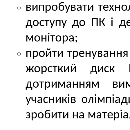
випробувати техно
доступу до ПК і д
монітора;
пройти тренування 
жорсткий дис
дотриманням ви
учасників олімпіа
зробити на матері