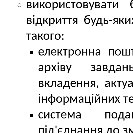
використовувати
відкриття будь-яки
такого:
електронна пош
архіву завда
вкладення, акту
інформаційних те
система пода
під'єднання до з