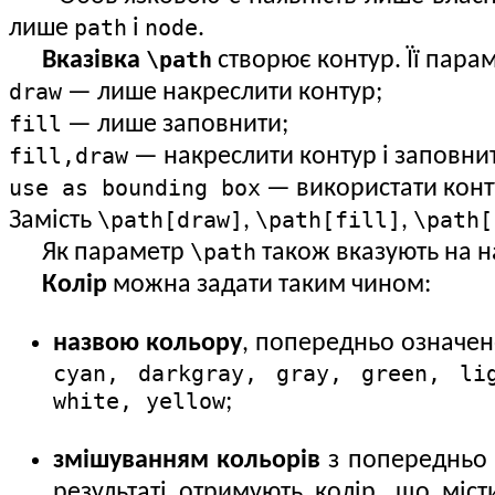
path
node
лише
i
.
\path
Вказівка
створює контур. Її пара
draw
— лише накреслити контур;
fill
— лише заповнити;
fill,draw
— накреслити контур і заповни
use as bounding box
— використати конт
\path[draw]
\path[fill]
\path[
Замість
,
,
\path
Як параметр
також вказують на на
Колір
можна задати таким чином:
назвою кольору
, попередньо означен
cyan, darkgray, gray, green, li
white, yellow
;
змішуванням кольорів
з попередньо 
результаті отримують колір, що міс