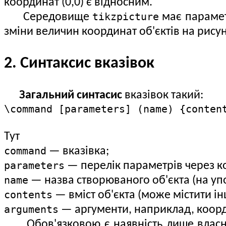
координат (0,0) є відносним.
tikzpicture
Середовище
має параме
зміни величин координат об'єктiв на рисун
2. Синтаксис вказівок
Загальний синтасис
вказівок такий:
\command [parameters] (name) {conten
Тут
command
— вказівка;
parameters
— перелік параметрів через к
name
— назва створюваного об'єкта (на уп
contents
— вміст об'єкта (може містити інш
arguments
— аргументи, наприклад, коорди
Обов'язковою є наявність лише власне