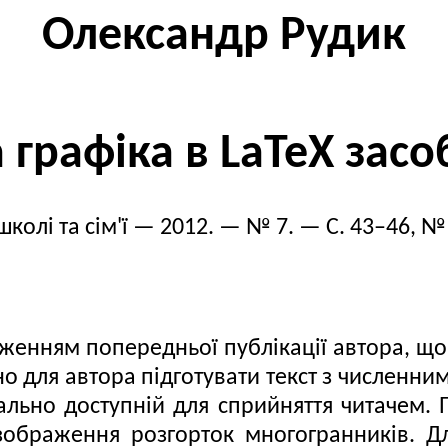
Олександр Рудик
 графіка в LaTeX заcо
школі та сім'ї — 2012. — № 7. — С. 43–46, № 
нням попередньої публікації автора, що о
чно для автора підготувати текст з числе
мально доступній для сприйняття читачем.
зображення розгорток многогранників. Д