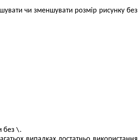
шувати чи зменшувати розмір рисунку без
\
и без
.
багатьох випадках достатньо використання