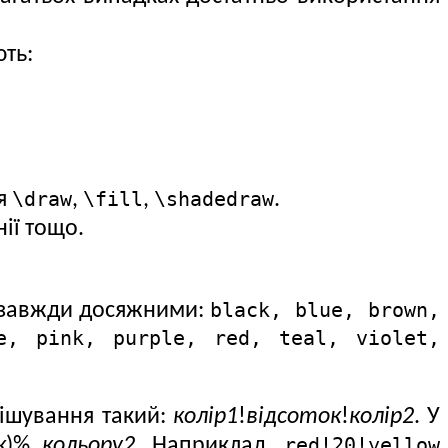
ють:
\draw
\fill
\shadedraw
ня
,
,
.
нії тощо.
black, blue, brown,
є завжди досяжними:
e, pink, purple, red, teal, violet,
ішування такий:
колір1
!
відсоток
!
колір2
. У
red!20!yellow
к
)%
кольору2
. Наприклад,