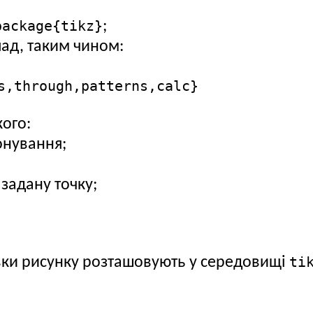
ackage{tikz}
;
лад, таким чином:
s,through,patterns,calc}
ого:
онування;
задану точку;
ti
вки рисунку розташовують у середовищі