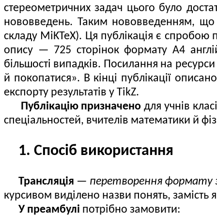
стереометричних задач цього було достат
нововведень. Таким нововведенням, що д
складу MiKTeX). Ця публікація є спробою 
опису — 725 сторінок формату А4 англі
більшості випадків. Посилання на ресурси
й покопатися». В кінці публікації описа
експорту результатів у TikZ.
Публікацію призначено
для учнів клас
спеціальностей, вчителів математики й фіз
1. Спосіб використання
Трансляція
—
перетворення формату з 
курсивом виділено назви понять, замість я
У преамбулі
потрібно замовити: