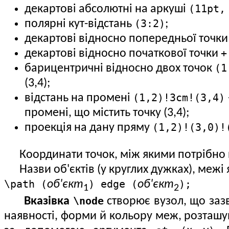
(11pt,
декартові абсолютні на аркуші
(3:2)
полярні кут-відстань
;
декартові відносно попередньої точк
+
декартові відносно початкової точки
(1
барицентричні відносно двох точок
(3,4);
(1,2)!3cm!(3,4)
відстань на промені
промені, що містить точку (3,4);
(1,2)!(3,0)!
проекція на дану пряму
Координати точок, між якими потрібно п
Назви об'єктів (у круглих дужках), межі
\path (
) edge (
);
об'єкт
об'єкт
1
2
\node
Вказівка
створює вузол, що зазв
наявності, форми й кольору меж, розташув