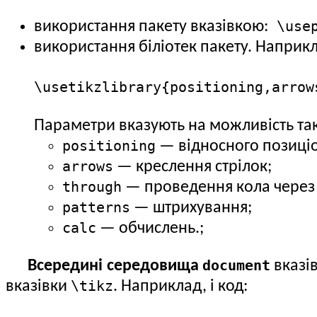
\usep
використання пакету вказівкою:
використання біліотек пакету. Наприк
\usetikzlibrary{positioning,arrow
Параметри вказують на можливість так
positioning
— відносного позиці
arrows
— креслення стрілок;
through
— проведення кола через 
patterns
— штрихування;
calc
— обчислень.;
document
Всередині середовища
вказі
\tikz
вказівки
. Наприклад, і код: