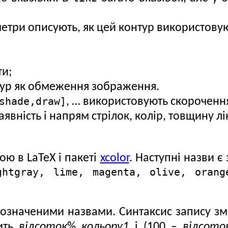
метри описують, як цей контур використову
ти;
ур як обмеження зображення.
shade,draw]
, … використовують скорочен
явність і напрям стрілок, колір, товщину лі
ою в LaTeX і пакеті
xcolor
. Наступні назви 
ghtgray, lime, magenta, olive, orang
означеними назвами. Синтаксис запису зм
тить
відсоток
%
кольору1
і (100 –
відсото