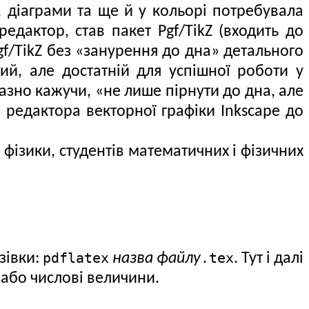
, діаграми та ще й у кольорі потребувала
дактор, став пакет Pgf/TikZ (входить до
gf/TikZ без «занурення до дна» детального
й, але достатній для успішної роботи у
азно кажучи, «не лише пірнути до дна, але
 редактора векторної графіки Inkscape до
фізики, студентів математичних і фізичних
pdflatex
.tex
зівки:
назва файлу
. Тут і далі
 або числові величини.