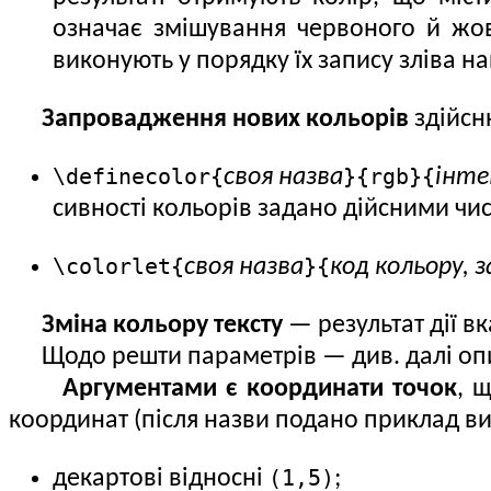
означає змішування червоного й жовт
виконують у порядку їх запису зліва н
Запровадження нових кольорів
здійсн
\definecolor{
}{rgb}{
своя назва
інте
сив­ності кольорів задано дійсними чи
\colorlet{
}{
своя назва
код кольору,
Зміна кольору тексту
— результат дії вк
Щодо решти параметрів — див. далі опи
Аргументами є координати точок
, 
координат (після назви подано приклад ви
(1,5)
декартові відносні
;