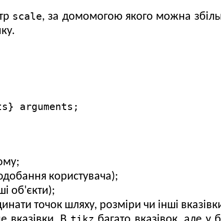
scale
тр
, за домомогою якого можна збіль
ку.
ts} arguments;
ому;
одобання користувача);
і об'єкти);
нати точок шляху, розміри чи інші вказівк
tikz
 вказівки. В
багато вказівок, але у 