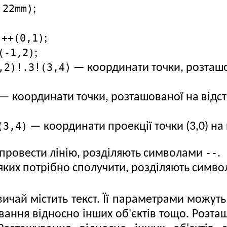
 22mm)
;
++(0,1)
и
;
(-1,2)
;
,2)!.3!(3,4)
— координати точки, розташова
— координати точки, розташованої на відстан
(3,4)
— координати проекції точки (3,0) на пр
--
ровести лінію, розділяють символами
.
 яких потрібно сполучити, розділяють симв
ичай містить текст. Її параметрами можуть 
ання відносно інших об'єктів тощо. Розташ