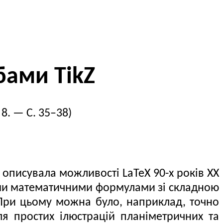
бами TikZ
8. — С. 35–38)
писувала можливості LaTeX 90-x років XX
нними математичними формулами зі складною
 При цьому можна було, наприклад, точно
ля простих ілюстрацій планіметричних та