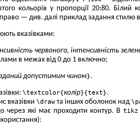
ого кольорів у пропорції 20:80. Білий к
аправо — див. далі приклад задання стилю 
юють вказівками:
нсивність червоного, інтенсивність зелен
слами в межах від 0 до 1 включно;
}
 заданий допустимим чином
.
\textcolor{
}{text}
азівки:
колір
.
\draw
\p
с вказівки
та інших оболонок над
tikz
що через які має проходити контур. В
користання):