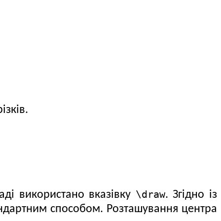
ізків.
\draw
і використано вказівку
. Згідно із
тандартним способом. Розташування центра