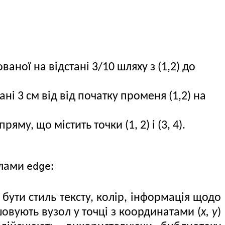
ної на відстані 3/10 шляху з (1,2) до
і 3 см від від початку променя (1,2) на
яму, що містить точки (1, 2) і (3, 4).
edge
олами
:
бути стиль тексту, колір, інформація щодо
овують вузол у точці з координатами (
x, y
)