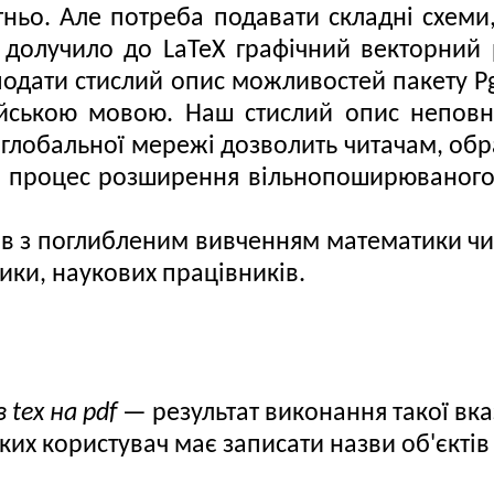
ньо. Але потреба подавати складні схеми
олучило до LaTeX графічний векторний ре
подати стислий опис можливостей пакету P
йською мовою. Наш стислий опис неповни
 глобальної мережі дозволить читачам, обр
но процес розширення вільнопоширюваного
ів з поглибленим вивченням математики чи 
ики, наукових працівників.
tex на pdf
— результат виконання такої вка
ких користувач має записати назви об'єктів