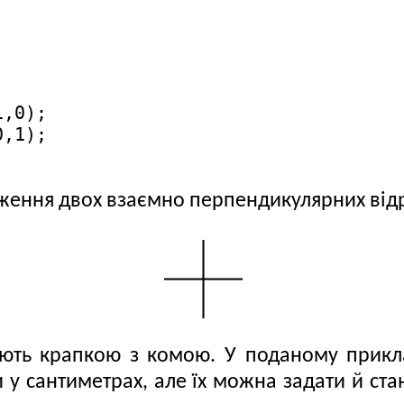
,0); 

,1); 

ження двох взаємно перпендикулярних відр
 крапкою з комою. У поданому приклад
и у сантиметрах, але їх можна задати й с