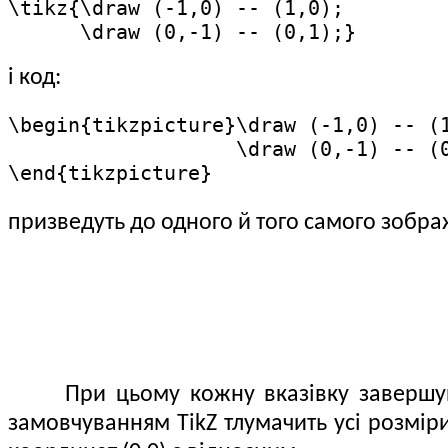
\tikz{\draw (-1,0) -- (1,0);

      \draw (0,-1) -- (0,1);}
і код:
\begin{tikzpicture}\draw (-1,0) -- (1
                   \draw (0,-1) -- (0
\end{tikzpicture}
призведуть до одного й того самого зобра
При цьому кожну вказівку завершують
замовчуванням TikZ тлумачить усі розмір